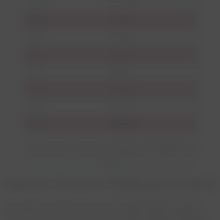
x1.03
95,14%
x1.12
87,5%
x1.23
79,6%
x1.47
66,6%
x1.63
60%
x1.98
49,5%
x4.95
19,7%
x1000
0,098%
Estes números mostram o que esperar. Não ganhará em
grande todas as vezes, mas o próximo salto pode mudar
a ronda.
Algumas Táticas de Triunfo para Praticar
Veja algumas estratégias eficazes que se aplicam bem no nosso
Chicken Road. Elas não asseguram o triunfo, porém auxiliam no