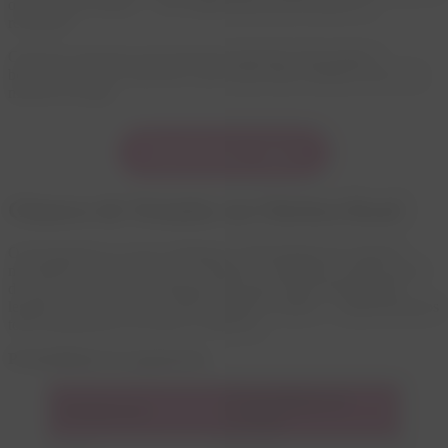
onde deseja avançar — nós simplesmente processamos os
resultados.
Cada fase apresenta uma harmonia particular entre perigo e
benefício, por isso selecione a prova que mais combina com a sua
maneira de jogar.
Experimentar Agora
Chances de Triunfar no Chicken Road
O desempenho no nosso minigame é determinado por cálculos
matemáticos, não por acaso. Confirma as estatísticas visíveis antes
de cada rodada, e cada multiplicador possui uma probabilidade
legítima associada. Não existem artifícios ocultos — implementamos
total transparência em todos os aspectos.
Probabilidade de pagamentos
Probabilidade de
Multiplicador
Ganhar