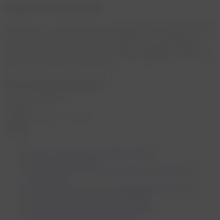
Jogo Chicken Road
Experimente o emocionante jogo Chicken Road (+18) pela internet
e conquiste a chance de faturar até 10.000 €. Com uma taxa de
retorno de 98%, inicie sua aventura agora e aproveite um bónus
especial de recepção de até 500 € + 200 giros gratuitos oferecidos
pelos nossos parceiros autorizados!
Jogar Chicken Road
Jogar Demo
Danilo Mararanhão
Coeditor
Tempo de leitura - 5 minutos
Índice
Casinos Confiáveis com Chicken Road
Sobre o Chicken Road
Como Iniciar no Jogo Chicken Road com Apostas em
Dinheiro Real?
O Que Torna o Nosso Jogo Verdadeiramente Único?
Chances de Triunfar no Chicken Road
Algumas Táticas de Triunfo para Praticar
Versão Experimental do Nosso Jogo