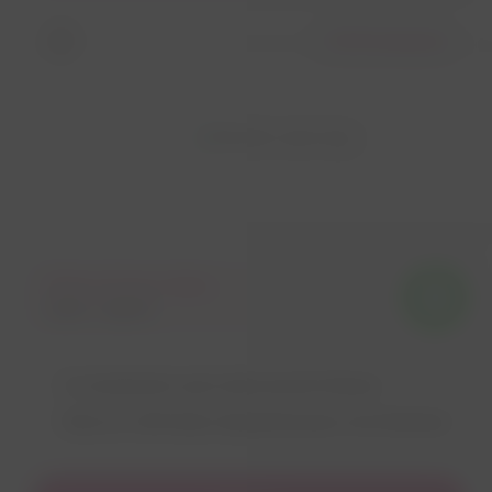
4
VIP Premiações
Bónus de boas-vindas
9.7
125% + 250 FS
Levantamentos aprovados em até 24 horas
Mais de 3.500 títulos disponíveis para você desfrutar