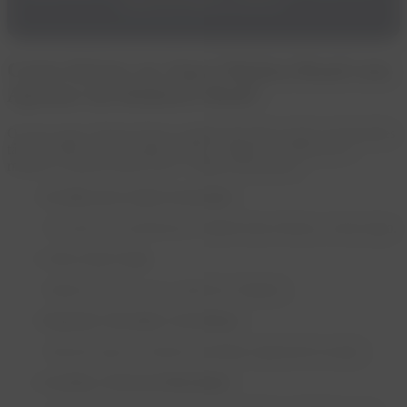
definir tua vitória ou derrota.
Como Iniciar no Jogo Chicken Road com
Apostas em Dinheiro Real?
O nosso jogo Chicken Road combina diversão arcade com decisões
táticas repletas de adrenalina. Podes começar em menos de 5
minutos e apostar desde 0,01 €. Segue estes passos:
Escolha um Casino Licenciado
Descubra uma plataforma confiável que ofereça o nosso jogo.
Crie a Sua Conta
Registe-se com o seu e-mail em 2 minutos.
Deposite e Recolha o Seu Bónus
Deposite agora e obtenha um bónus especial de receção.
Escolha o Nível de Dificuldade