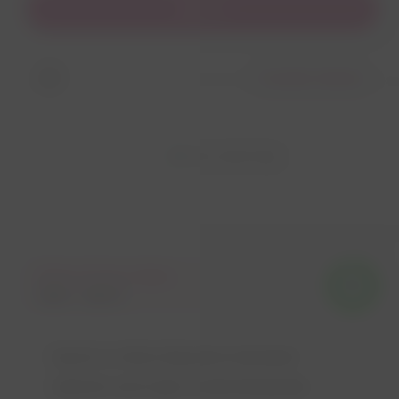
Registrar
5
Grandes vitórias
Bónus de boas-vindas
9.6
100% + 100 FS
Suporte ao cliente disponível o dia inteiro
Aplicativo móvel ágil e de alto desempenho