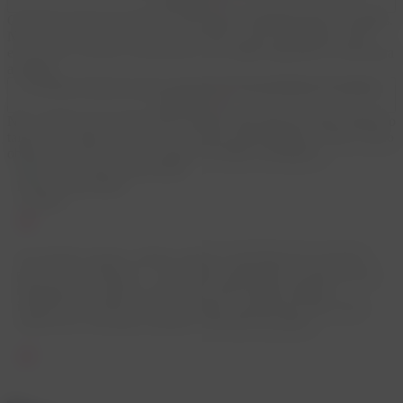
sucesso?
Cada fase possui sua própria variedade de multiplicadores e perigos.
Níveis superiores levam a menos acertos, mas recompensas mais
expressivas. Decida considerando seu crédito disponível e meta para
a partida.
O Chicken Road tem giros de bônus ou funcionalidades de rodadas
gratuitas?
Não, optámos por manter tudo simples. Este jogo de crash valoriza o
talento e o timing, sem extras ou bónus desnecessários. Todo o lucro
obtém-se através das suas próprias escolhas estratégicas.
Danilo Mararanhão
Coeditor
Sou Danilo Aquino, redator criativo e decifrador de conceitos
para todos os idiomas — até mesmo aquele que só mora na sua
imaginação. Colaboro com marcas para redigir, adaptar e
interpretar conteúdos que criam laços com pessoas reais, sem
rodeios (ou com graça, quando a diversão faz parte).