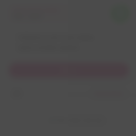
Bónus de boas-vindas
9.3
150% + 250 FS
Verificação de conta em até 5 minutos
Apostas com limites ajustáveis
Registrar
9
Bónus diários