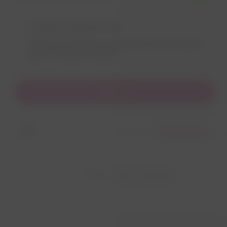
Cashback semanal até 20%
Títulos de produtores consagrados como Pragmatic
Play e Evolution Gaming
Registrar
8
Suporte local