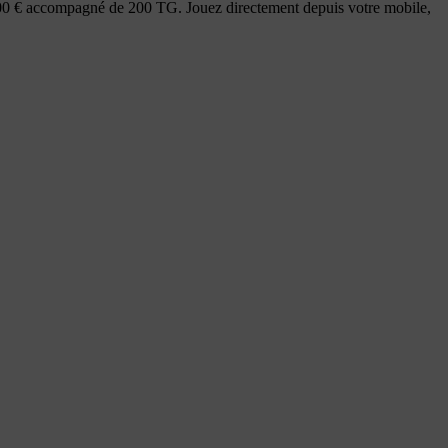
500 € accompagné de 200 TG. Jouez directement depuis votre mobile,