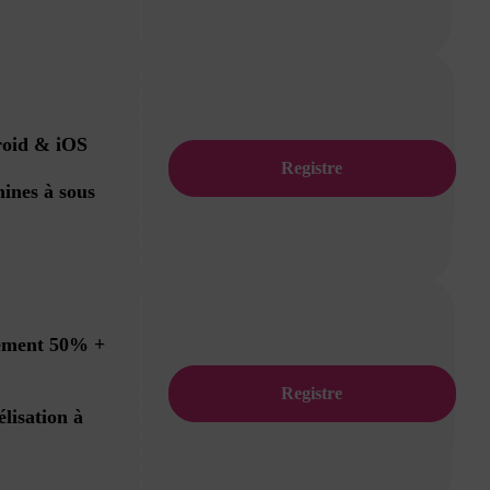
roid & iOS
Registre
ines à sous
ement 50% +
Registre
lisation à