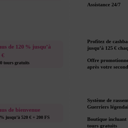
Assistance 24/7
Profitez de cashba
us de 120 % jusqu’à
jusqu’à 125 € cha
 €
Offre promotionnel
0 tours gratuits
après votre second
Système de rasse
Guerriers légenda
us de bienvenue
% jusqu’à 520 € + 200 FS
Boutique incluant 
tours gratuits