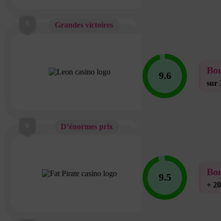
5
Grandes victoires
Bo
9.6
sur 
6
D’énormes prix
Bo
9.5
+ 2