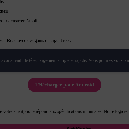
le.
ueil
pour démarrer l’appli.
cken Road avec des gains en argent réel.
vons rendu le téléchargement simple et rapide. Vous pourrez vous lance
Télécharger pour Android
ue votre smartphone répond aux spécifications minimales. Notre logicie
Spécification